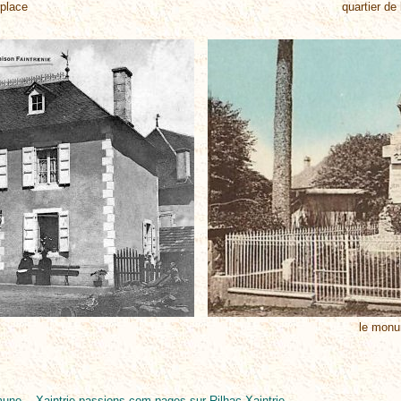
 place
quartier de
le monu
mmune -
Xaintrie-passions.com
pages sur Rilhac-Xaintrie