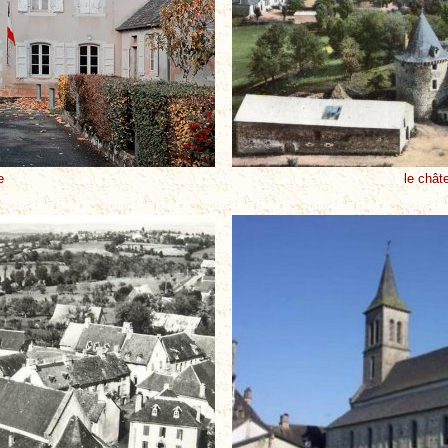
e
le châte