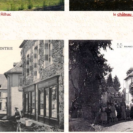
 Rilhac
le
château 