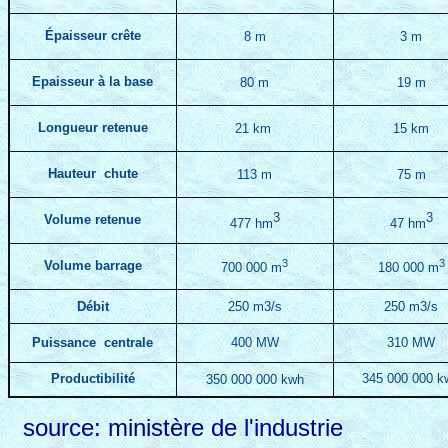
Épaisseur crête
8 m
3 m
Epaisseur à la base
80 m
19 m
Longueur retenue
21 km
15 km
Hauteur chute
113 m
75 m
3
3
Volume retenue
477 hm
47 hm
3
3
Volume barrage
700 000 m
180 000 m
Débit
250 m3/s
250 m3/s
Puissance centrale
400 MW
310 MW
Productibilité
345 000 000 k
350 000 000 kwh
source: ministère de l'industrie