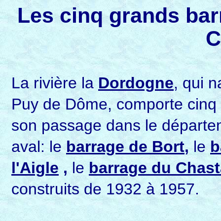
Les cinq grands bar
C
La rivière la
Dordogne
, qui 
Puy de Dôme, comporte cinq b
son passage dans le départem
aval: le
barrage de Bort
,
le
b
l'Aigle
,
le
barrage du Chas
construits de 1932 à 1957.