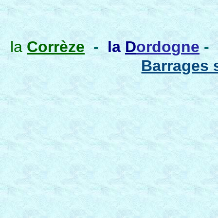
la
Corrèze
-
la
D
ordogne
-
Barrages s